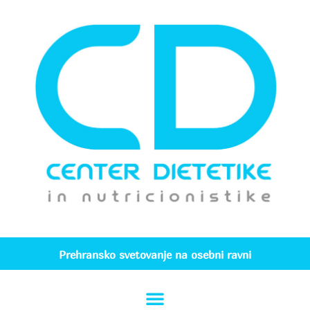
Prehransko svetovanje na osebni ravni